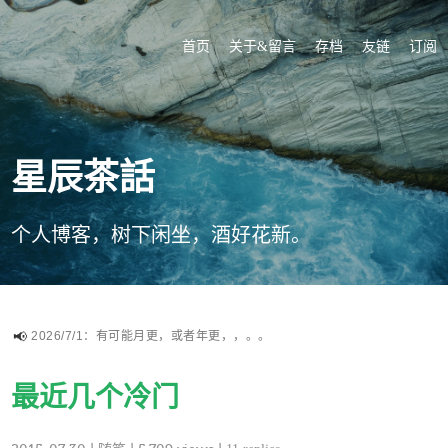
首页
关于&留言
存档
友链
订阅
星辰茶話
个人博客，树下闲坐，酒好花新。
2026/7/1：有可能月更，或者年更，，。。
最近几个冷门