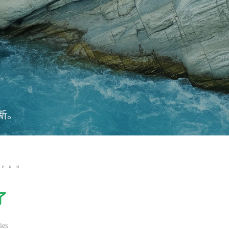
新。
，，。。
了
ies