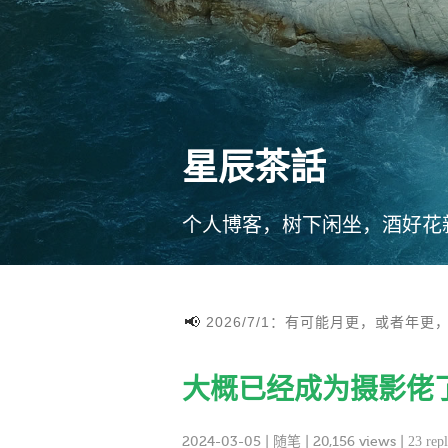
星辰茶話
个人博客，树下闲坐，酒好花
2026/7/1：有可能月更，或者年更
大概已经成为摄影佬
2024-03-05
|
随笔
| 20,156 views |
23 repl