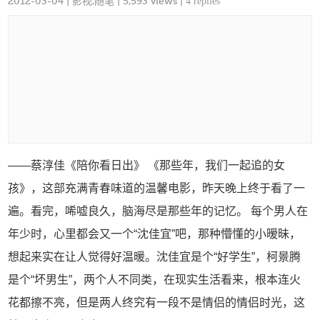
2012-03-04
|
影视
,
随笔
| 5,593 views |
4 replies
——蔡淳佳《陪你看日出》 《那些年，我们一起追的女
孩》，这部充满青春味道的温馨电影，昨天晚上终于看了一
遍。看完，唏嘘良久，脑海尽是那些年的记忆。 每个男人在
年少时，心里都会又一个“沈佳宜”吧，那种懵懂的小暧昧，
想起来实在让人觉得好温暖。沈佳宜是个“好学生”，柯景腾
是个“坏男生”，两个人不同类，在现实生活看来，根本连火
花都擦不亮，但是两人终究有一段不是情侣的情侣时光，这