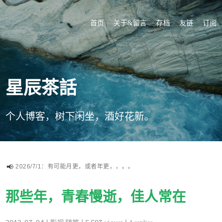
首页
关于&留言
存档
友链
订阅
星辰茶話
个人博客，树下闲坐，酒好花新。
2026/7/1：有可能月更，或者年更，，。。
那些年，青春慢逝，佳人常在