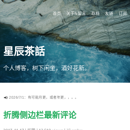
首页
关于&留言
存档
友链
订阅
星辰茶話
个人博客，树下闲坐，酒好花新。
2026/7/1：有可能月更，或者年更，，。。
折腾侧边栏最新评论