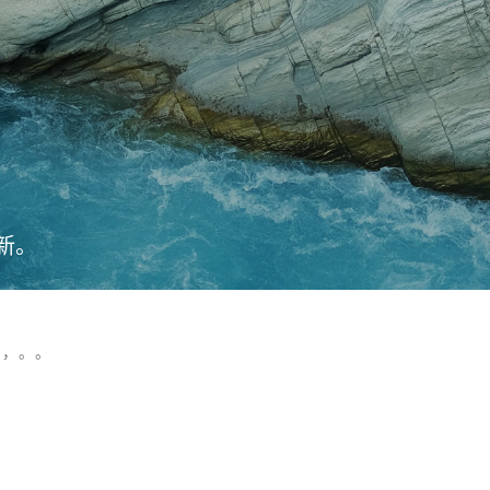
新。
，，。。