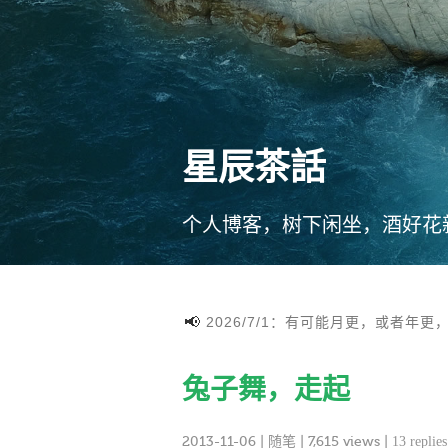
星辰茶話
个人博客，树下闲坐，酒好花
2026/7/1：有可能月更，或者年更
兔子舞，走起
2013-11-06
|
随笔
| 7,615 views |
13 replies