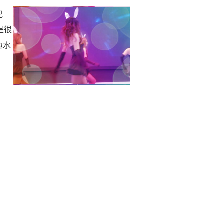
犯
是很
边水