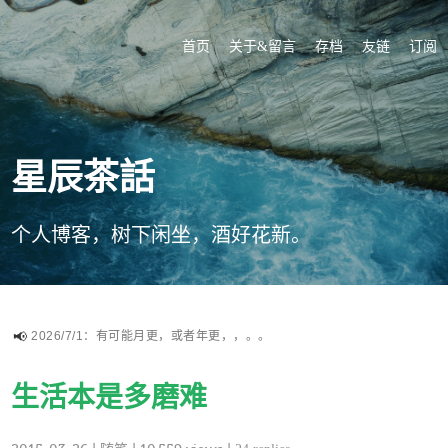
首页
关于&留言
存档
友链
订阅
星辰茶話
个人博客，树下闲坐，酒好花新。
2026/7/1：有可能月更，或者年更，，。。
生活本是多磨难