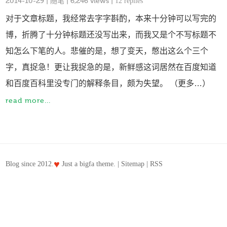
2014-10-29
|
随笔
| 6,246 views |
12 replies
对于文章标题，我经常去字字斟酌，本来十分钟可以写完的
博，折腾了十分钟标题还没写出来，而我又是个不写标题不
知怎么下笔的人。悲催的是，想了变天，憋出这么个三个
字，真捉急！更让我捉急的是，新鲜感这词居然在百度知道
和百度百科里没专门的解释条目，颇为失望。 （更多…）
read more...
♥
Blog since 2012.
Just a
bigfa
theme. |
Sitemap
|
RSS