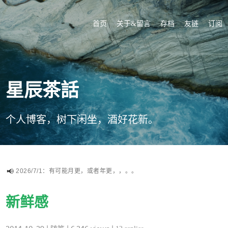
首页
关于&留言
存档
友链
订阅
星辰茶話
个人博客，树下闲坐，酒好花新。
2026/7/1：有可能月更，或者年更，，。。
新鲜感