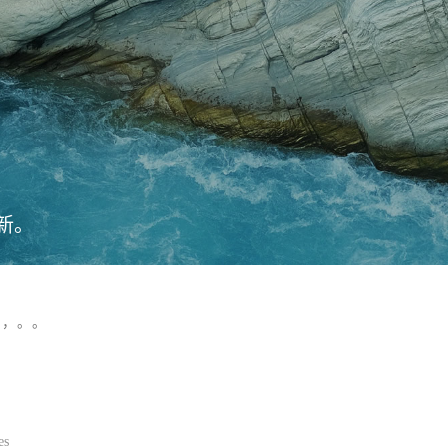
新。
，，。。
es