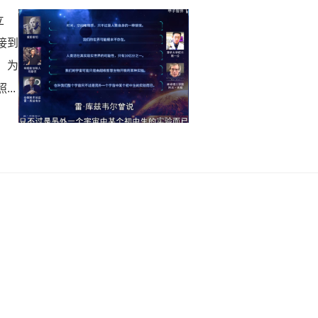
立
接到
 为
..