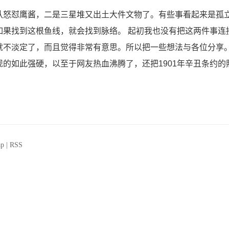
队怒怼鹰酱，二是三星堆又出土大件文物了。有些事看起来是孤
如果找到这根鱼线，就会找到脉络。 起初我也没有把这两件事连
就不淡定了，而且觉得非常有意思。所以把一些想法与各位分享。
如此强硬，以至于网友热血沸腾了，还把1901年辛丑条约的照.
ap
|
RSS