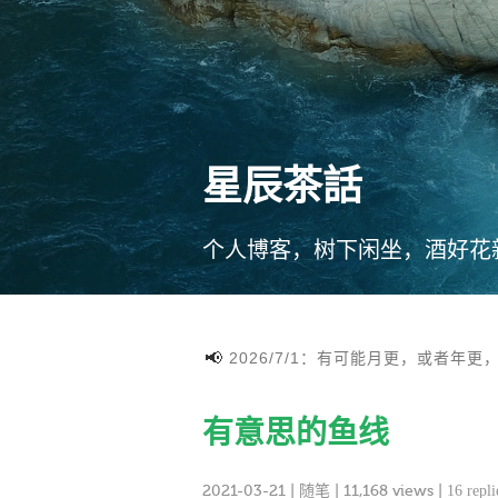
星辰茶話
个人博客，树下闲坐，酒好花
2026/7/1：有可能月更，或者年更
有意思的鱼线
2021-03-21
|
随笔
| 11,168 views |
16 repli