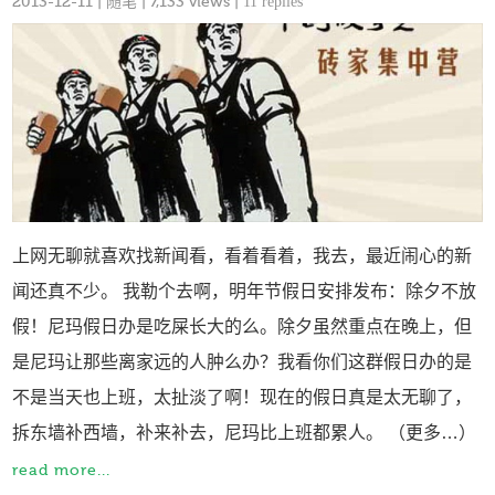
2013-12-11
|
随笔
| 7,133 views |
11 replies
上网无聊就喜欢找新闻看，看着看着，我去，最近闹心的新
闻还真不少。 我勒个去啊，明年节假日安排发布：除夕不放
假！尼玛假日办是吃屎长大的么。除夕虽然重点在晚上，但
是尼玛让那些离家远的人肿么办？我看你们这群假日办的是
不是当天也上班，太扯淡了啊！现在的假日真是太无聊了，
拆东墙补西墙，补来补去，尼玛比上班都累人。 （更多…）
read more...