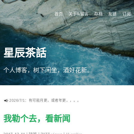
首页
关于&留言
存档
友链
订阅
星辰茶話
个人博客，树下闲坐，酒好花新。
2026/7/1：有可能月更，或者年更，，。。
我勒个去，看新闻