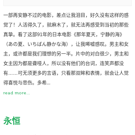
一部再安静不过的电影，差点让我泪目，好久没有这样的感
觉了！人活得久了，就麻木了，就无法再感受到当初的那些
真挚。看了这部91年的日本电影《那年夏天，宁静的海》
（あの夏、いちばん静かな海），让我唏嘘感叹。男主和女
主，或许都是我们理想的另一半。片中的对白很少，男主和
女主因为都是聋哑人，所以没有他们的台词，连笑声都没
有……可无须更多的言语，只看那双眸和表情，就会让人觉
得喜悦与悲伤。多希...
read more...
永恒