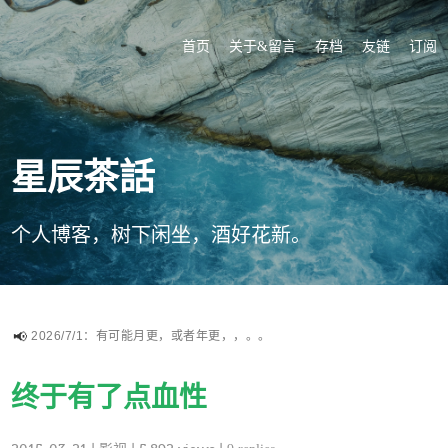
首页
关于&留言
存档
友链
订阅
星辰茶話
个人博客，树下闲坐，酒好花新。
2026/7/1：有可能月更，或者年更，，。。
终于有了点血性