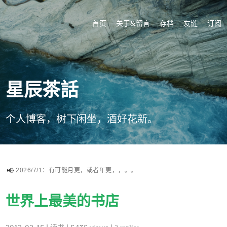
首页
关于&留言
存档
友链
订阅
星辰茶話
个人博客，树下闲坐，酒好花新。
2026/7/1：有可能月更，或者年更，，。。
世界上最美的书店