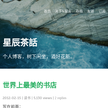
首页
关于&留言
存档
友链
订阅
星辰茶話
个人博客，树下闲坐，酒好花新。
世界上最美的书店
2012-02-15
|
读书
| 5,130 views |
2 replies
写在前面：