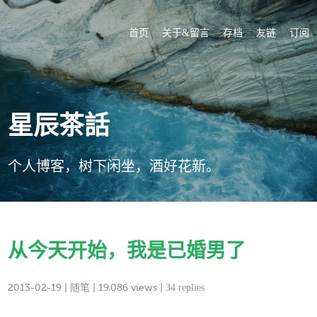
首页
关于&留言
存档
友链
订阅
星辰茶話
个人博客，树下闲坐，酒好花新。
从今天开始，我是已婚男了
2013-02-19
|
随笔
| 19,086 views |
34 replies