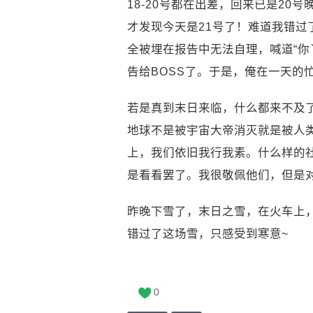
18-20号都在出差，回来已是2
才发现今天是21号了！难道我错过
全被埋在报告中无法自理，喊道“你
告给BOSS了。于是，俺在一天的
若是真到末日来临，什么都来不及
地球不是被宇宙大帝消灭就是被人
上，我们依旧我行我素。什么样的
是看看罢了。我很敬佩他们，但是
昨晚下雪了，末日之雪，在火车上
错过了这场雪，只感受到寒意~
0