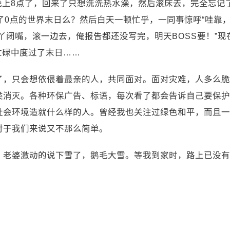
0号晚上8点了，回来了只想洗洗热水澡，然后滚床去，完全忘
了0点的世界末日么？然后白天一顿忙乎，一同事惊呼“哇靠
丫闭嘴，滚一边去，俺报告都还没写完，明天BOSS要！”
现
忙碌中度过了末日……
了，只会想依偎着最亲的人，共同面对。面对灾难，人多么脆
类消灭。各种环保广告、标语，每次看了都会告诉自己要保护
社会环境造就什么样的人。曾经我也关注过绿色和平，而且一
对于我们来说又不那么简单。
，老婆激动的说下雪了，鹅毛大雪。等我到家时，路上已没有