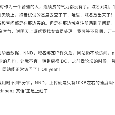
到期，当时作为一个苦逼的人，连续费的气力都没有了。域名到期，
前天晚上，抱着试试的态度去查了下，哇靠，域名放出来了！
和空间都是在那边买的。但是在那边域名注册遇到了问题，
M蛮客气，说明天上班帮我找专管员处理。我可等不及啊，万
！
启数据，NND，域名绑定IP许久后，网站仍不能访问，ping
冷的几句，让我不爽，转到康盛IDC，之前做论坛的时候，
网站能正常访问了！Oh yeah！
，下载用时不到5分钟，NND，上传硬是只有10KB左右的速度
nsenz 茶话”正是上线了！