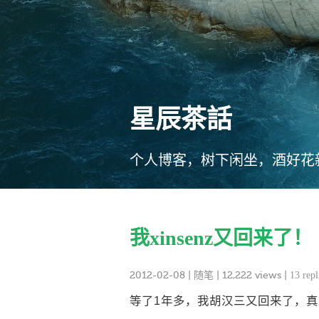
星辰茶話
个人博客，树下闲坐，酒好花
我xinsenz又回来了！
2012-02-08
|
随笔
| 12,222 views |
13 repl
等了1年多，我胡汉三又回来了，