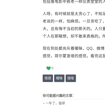
包括像电影中费老一样仪表堂堂的
人呀，有时候就是太贪心了，不知
老说的一样，怕麻烦。一旦贪吃了
大，总有悔不当初的那天的。人只要
个人在那瞎想，却不敢来真格的。
现在到处都充斥着暧昧，QQ、微博
感觉，荷尔蒙激增的感觉。看完这
0
情感
暧昧
随笔
你可能感兴趣的文章：
一年了，锄草