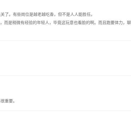
无关了。有些岗位是越老越吃香，但不是人人能胜任。
，而是稍微有经验的年轻人，毕竟这玩意也看脸的啊。而且跑要体力，聊
路很重要。