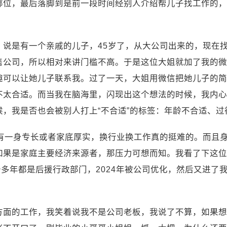
哪位，最后落脚到是前一段时间经别人介绍帮儿子找工作的，
，说是有一个亲戚的儿子，45岁了，从大公司出来的，现在
售公司，所以相对来讲门槛不高。于是这位大姐就加了我的微
趣可以让她儿子联系我。过了一天，大姐用微信把她儿子的简
不太合适。而当我在脑海里，闪现出这个想法的时候，我内心
，我是否也会被别人打上“不合适”的标签：年龄不合适、
非有一身专长或者家底厚实，换行业换工作真的挺难的。而且
如果是家庭主要经济来源者，那压力可想而知。我看了下这位
十多年都是后援行政部门，2024年被公司优化，然后又进了
方面的工作，我笑着说我不是公司老板，我说了不算，如果想