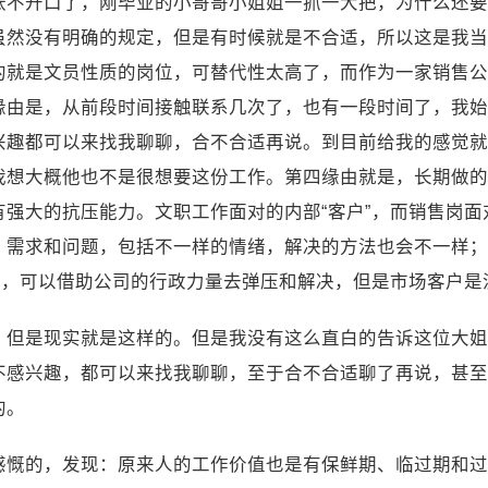
不开口了，刚毕业的小哥哥小姐姐一抓一大把，为什么还要我
虽然没有明确的规定，但是有时候就是不合适，所以这是我当
的就是文员性质的岗位，可替代性太高了，而作为一家销售公
缘由是，从前段时间接触联系几次了，也有一段时间了，我始
兴趣都可以来找我聊聊，合不合适再说。到目前给我的感觉就
我想大概他也不是很想要这份工作。第四缘由就是，长期做的
强大的抗压能力。文职工作面对的内部“客户”，而销售岗
、需求和问题，包括不一样的情绪，解决的方法也会不一样；
题，可以借助公司的行政力量去弹压和解决，但是市场客户是
，但是现实就是这样的。但是我没有这么直白的告诉这位大姐
不感兴趣，都可以来找我聊聊，至于合不合适聊了再说，甚至
的。
感慨的，发现：原来人的工作价值也是有保鲜期、临过期和过