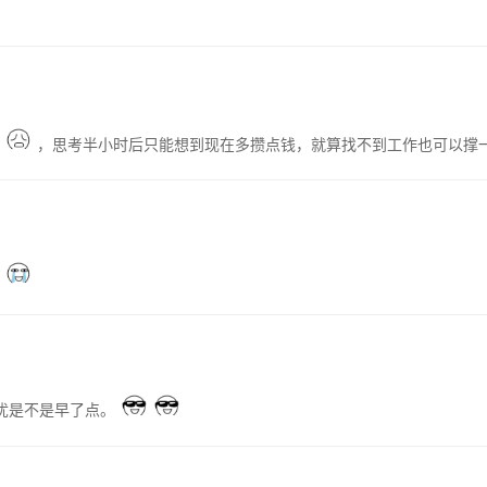
作
，思考半小时后只能想到现在多攒点钱，就算找不到工作也可以撑
识
忧是不是早了点。