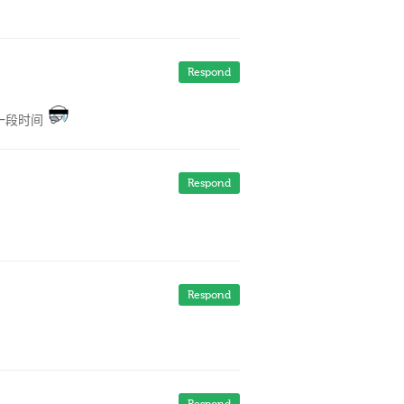
Respond
一段时间
Respond
Respond