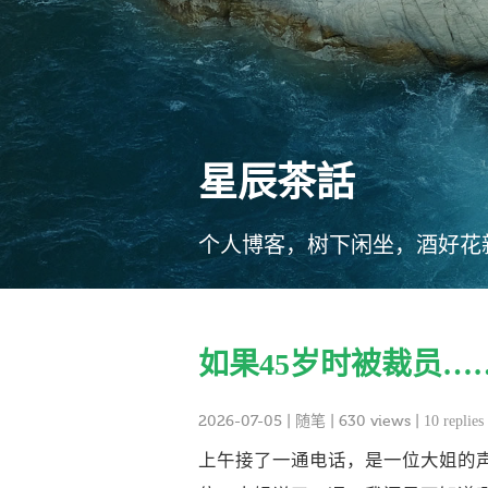
星辰茶話
个人博客，树下闲坐，酒好花
如果45岁时被裁员…
2026-07-05
|
随笔
| 630 views |
10 replies
上午接了一通电话，是一位大姐的