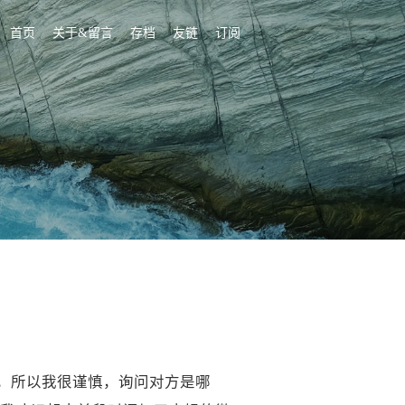
首页
关于&留言
存档
友链
订阅
，所以我很谨慎，询问对方是哪