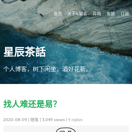
首页
关于&留言
存档
友链
订阅
星辰茶話
个人博客，树下闲坐，酒好花新。
找人难还是易？
2020-08-09
|
随笔
| 3,049 views |
9 replies