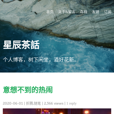
首页
关于&留言
存档
友链
订阅
星辰茶話
个人博客，树下闲坐，酒好花新。
意想不到的热闹
2020-06-01
|
折腾
,
随笔
| 2,366 views |
1 reply