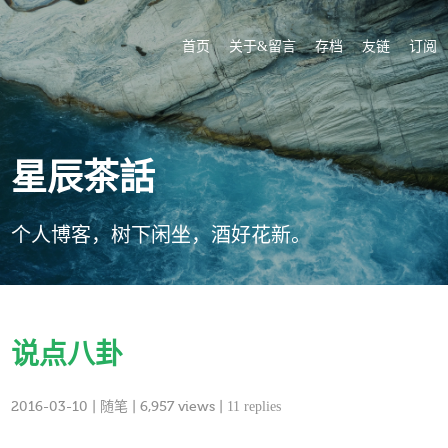
首页
关于&留言
存档
友链
订阅
星辰茶話
个人博客，树下闲坐，酒好花新。
说点八卦
2016-03-10
|
随笔
| 6,957 views |
11 replies