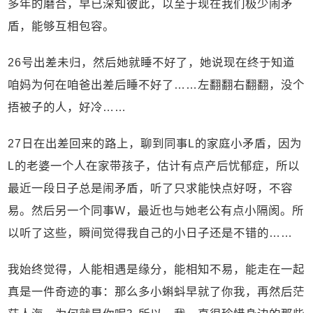
多年的磨合，早已深知彼此，以至于现在我们极少闹矛
盾，能够互相包容。
26号出差未归，然后她就睡不好了，她说现在终于知道
咱妈为何在咱爸出差后睡不好了……左翻翻右翻翻，没个
捂被子的人，好冷……
27日在出差回来的路上，聊到同事L的家庭小矛盾，因为
L的老婆一个人在家带孩子，估计有点产后忧郁症，所以
最近一段日子总是闹矛盾，听了只求能快点好呀，不容
易。然后另一个同事W，最近也与她老公有点小隔阂。所
以听了这些，瞬间觉得我自己的小日子还是不错的……
我始终觉得，人能相遇是缘分，能相知不易，能走在一起
真是一件奇迹的事：那么多小蝌蚪早就了你我，再然后茫