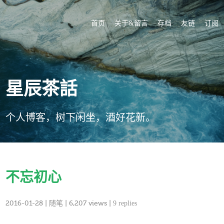
首页
关于&留言
存档
友链
订阅
星辰茶話
个人博客，树下闲坐，酒好花新。
不忘初心
2016-01-28
|
随笔
| 6,207 views |
9 replies