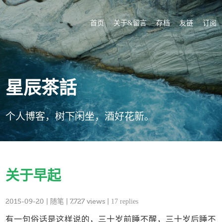
首页
关于&留言
存档
友链
订阅
星辰茶話
个人博客，树下闲坐，酒好花新。
关于早起
2015-09-20
|
随笔
| 7,727 views |
17 replies
有一句俗话是这样说的，三十岁前睡不醒，三十岁后睡不