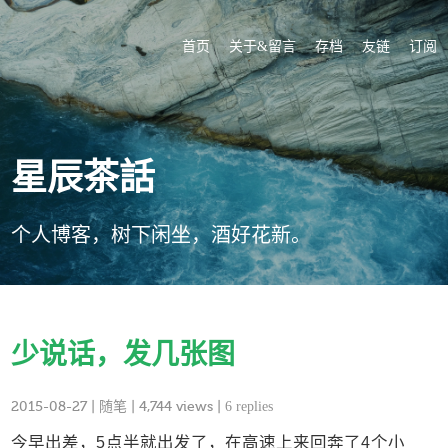
首页
关于&留言
存档
友链
订阅
星辰茶話
个人博客，树下闲坐，酒好花新。
少说话，发几张图
2015-08-27
|
随笔
| 4,744 views |
6 replies
今早出差，5点半就出发了，在高速上来回奔了4个小