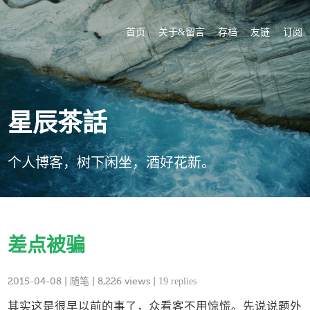
首页
关于&留言
存档
友链
订阅
星辰茶話
个人博客，树下闲坐，酒好花新。
差点被骗
2015-04-08
|
随笔
| 8,226 views |
19 replies
其实这是很早以前的事了，众看客不用惊慌。先说说题外