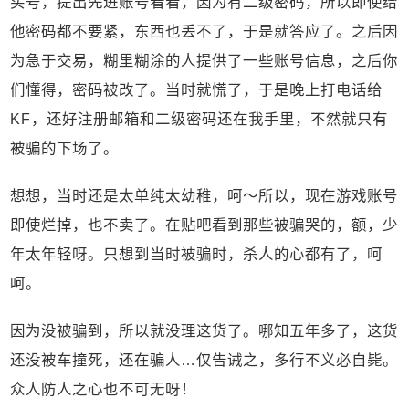
买号，提出先进账号看看，因为有二级密码，所以即使给
他密码都不要紧，东西也丢不了，于是就答应了。之后因
为急于交易，糊里糊涂的人提供了一些账号信息，之后你
们懂得，密码被改了。当时就慌了，于是晚上打电话给
KF，还好注册邮箱和二级密码还在我手里，不然就只有
被骗的下场了。
想想，当时还是太单纯太幼稚，呵～所以，现在游戏账号
即使烂掉，也不卖了。在贴吧看到那些被骗哭的，额，少
年太年轻呀。只想到当时被骗时，杀人的心都有了，呵
呵。
因为没被骗到，所以就没理这货了。哪知五年多了，这货
还没被车撞死，还在骗人…仅告诫之，多行不义必自毙。
众人防人之心也不可无呀！