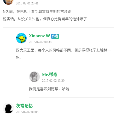
2015-02-01 23:41
N久前，在电视上看到郭富城早期的古装剧
说实话，从没关注过他，但真心觉得当年的他帅爆了
Xinsenz W
作者
2015-02-02 00:38
四大天王里，每个人的风格都不同，倒是觉得张学友独树一
帜。
Me.稀奇
2015-02-02 13:29
我倒是喜欢刘德华，哈哈····
灰常记忆
2015-02-02 00:05