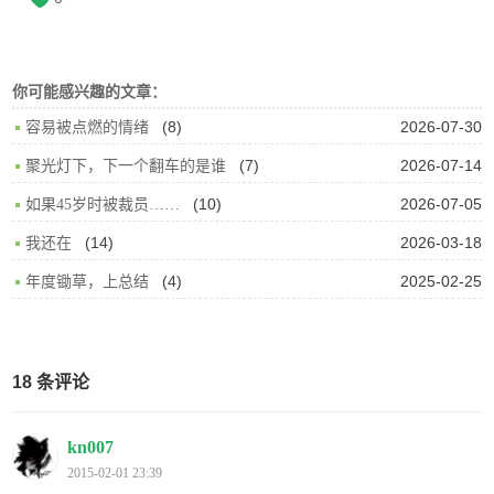
你可能感兴趣的文章：
(8)
2026-07-30
容易被点燃的情绪
(7)
2026-07-14
聚光灯下，下一个翻车的是谁
(10)
2026-07-05
如果45岁时被裁员……
(14)
2026-03-18
我还在
(4)
2025-02-25
年度锄草，上总结
18 条评论
kn007
2015-02-01 23:39