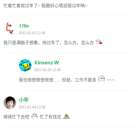
忙着忙着就过年了~ 酝酿好心情迎接过年呐~
JJlin
2015-02-03 22:46
我只是满脑子想着，快过年了，怎么办，怎么办
Xinsenz W
2015-02-03 22:49
我也很想很想很想……但是，工作不能丢
~~~
小年
2015-02-04 13:58
继续忙下去吧
忙了有钱花