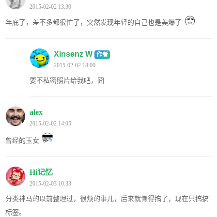
2015-02-02 13:30
年底了，差不多都很忙了，突然发现年轻的自己也是美爆了
Xinsenz W
作者
2015-02-02 18:00
要不私密照片给我吧，囧
alex
2015-02-02 14:05
曾经的玉女
Hi记忆
2015-02-03 10:33
分类神马的以前整理过，很烦的事儿，后来就懒得搞了，现在只搞搞
标签。