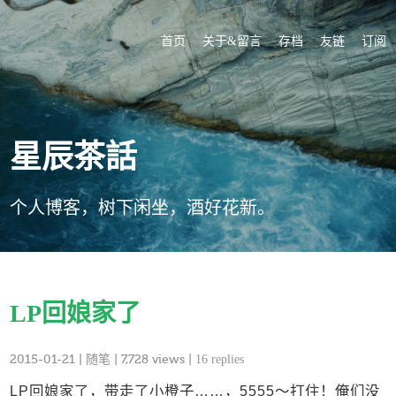
首页
关于&留言
存档
友链
订阅
星辰茶話
个人博客，树下闲坐，酒好花新。
LP回娘家了
2015-01-21
|
随笔
| 7,728 views |
16 replies
LP回娘家了，带走了小橙子……，5555～打住！俺们没