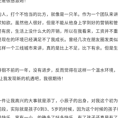
还是很感激她！
的人，打个不恰当的比方，就像是一只羊。作为一个团队来讲
求知欲。虽然他人很好，但是不能从他身上学到好的营销和管
经有房，生活上没什么大的开销，所以在我看来，工资并不重
现在的环境已经满足不了我成长。曾经几次在朋友圈发类似
这样一个三线城市来讲，真的是比上不足，比下有余。但是生
徘徊不前的一年，没有进步，反而觉得在这样一个温水环境，
能让我发现新的机遇吧，我很期待！
一件让我高兴的大事就是添丁，小辰子的出身，对我这个初为
间段，实际就是孩子0到3、5岁的时候，因为这个时候的孩
是快乐。家有一小，的确多了好多快乐。有了孩子还真是有了