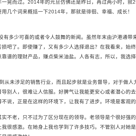
晃而过。2014年的元旦仿佛还是昨日，再过两小时，就20
用几个词来概括一下2014年，那就是徘徊、幸福、成长！
并没有多少可喜的或者令人鼓舞的新闻。虽然年末由沪港通带
亏损吧了。即使赚了，又有多少人选择退出？在我看来，始终
点靠谱的理财产品，赚点柴米油盐。人各有志，所以，我选择
踏入到从未涉足的销售行业，而且起步就是业务督导，对于做
督导别人，很难让人信服。好脾气让我能更安心或者潜心的去
得不说，正是在这样的环境下，让我有了进步。环境是客观的
其实不老，只不过为了区分现在的领导。老领导是个很好强的
让我很感激。在她身上我也学到了许多技巧。不管别人对她是