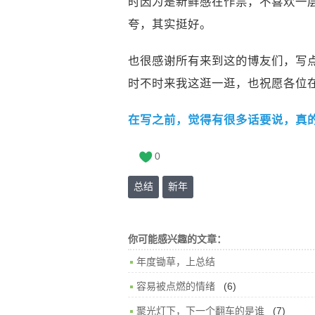
时因为是新鲜感在作祟，不喜欢一
夸，其实挺好。
也很感谢所有来到这的博友们，写点
时不时来我这逛一逛，也祝愿各位
在写之前，觉得有很多话要说，真的敲
0
总结
新年
你可能感兴趣的文章：
年度锄草，上总结
(6)
容易被点燃的情绪
(7)
聚光灯下，下一个翻车的是谁