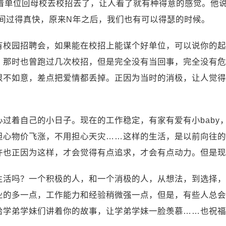
着单位回母校去校招去了，让人看了就有种得意的感觉。他说
时间过得真快，原来N年之后，我们也有可以得瑟的时候。
有校园招聘会，如果能在校招上能谋个好单位，可以说你的起
，那时也曾跑过几次校招，但是完全没有当回事，完全没有危
很不如意，差点把爱情都丢掉。正因为当时的消极，让人觉得
过着自己的小日子。现在的工作稳定，有家有爱有小baby
用担心物价飞涨，不用担心天灾……这样的生活，是以前向往
许也正因为这样，才会觉得有点追求，才会有点动力。但是现
生活吗？一个积极的人，和一个消极的人，从想法，到选择，
业的多一点，工作能力和经验稍微强一点，但是，有些人总会
给学弟学妹们讲着你的故事，让学弟学妹一脸羡慕……也祝福