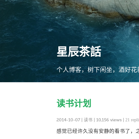
星辰茶話
个人博客，树下闲坐，酒好花
读书计划
2014-10-07
|
读书
| 10,156 views |
21 repli
感觉已经许久没有安静的看书了，