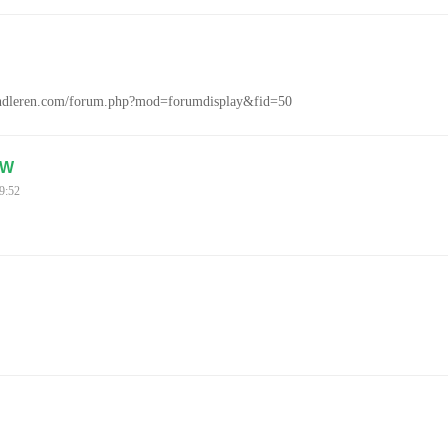
kindleren.com/forum.php?mod=forumdisplay&fid=50
 W
9:52