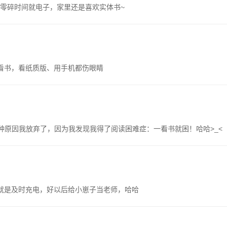
零碎时间就电子，家里还是喜欢实体书~
看书，看纸质版、用手机都伤眼睛
为种种原因我放弃了，因为我发现我得了阅读困难症：一看书就困！哈哈>_<
就是及时充电，好以后给小崽子当老师，哈哈