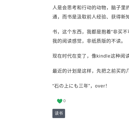
人是会思考和行动的动物，脑子里
通，而书是汲取前人经验、获得新
书，这个东西，我都是抱着“非买不
我的阅读感觉，非纸质版的不读。
现在时代在变了，像kindle这
最近的计划是这样，先把之前买的
“石の上にも三年”，over！
0
读书