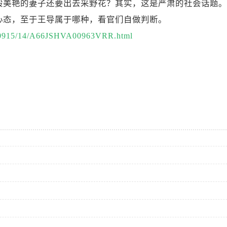
般美艳的妻子还要出去采野花？其实，这是严肃的社会话题。
心态，至于王导属于哪种，看官们自做判断。
14/0915/14/A66JSHVA00963VRR.html