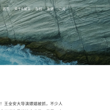
首页
关于&留言
存档
友链
订阅
！王全安大导演嫖娼被抓，不少人