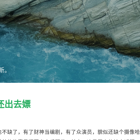
新。
还出去嫖
也不缺了，有了财神当编剧，有了众演员，貌似还缺个摄像哈