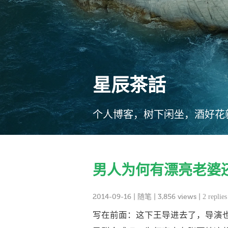
星辰茶話
个人博客，树下闲坐，酒好花
男人为何有漂亮老婆
2014-09-16
|
随笔
| 3,856 views |
2 replies
写在前面：这下王导进去了，导演