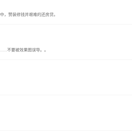
中，赞装修钱并艰难的还房贷。
几……不要被效果图误导。。