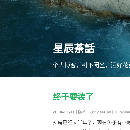
星辰茶話
个人博客，树下闲坐，酒好花
终于要装了
2014-09-11
|
随笔
| 7,832 views |
16 replie
交房已经大半年了，现在终于有点