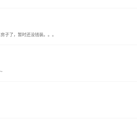
我有房子了，暂时还没钱装。。。
~