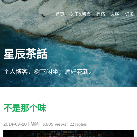
首页
关于&留言
存档
友链
订阅
星辰茶話
个人博客，树下闲坐，酒好花新。
不是那个味
2014-09-10
|
随笔
| 9,609 views |
22 replies