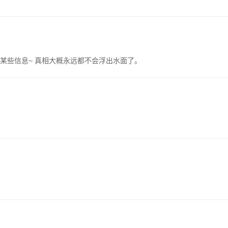
某些信息~ 真相大概永远都不会浮出水面了。