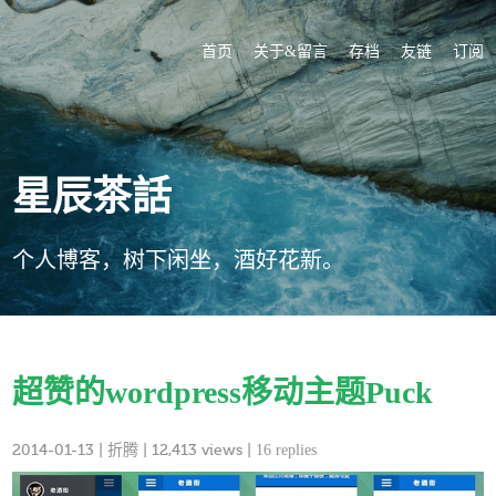
首页
关于&留言
存档
友链
订阅
星辰茶話
个人博客，树下闲坐，酒好花新。
超赞的wordpress移动主题Puck
2014-01-13
|
折腾
| 12,413 views |
16 replies