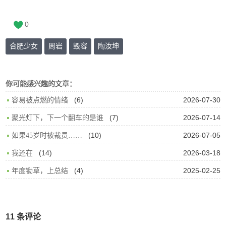
0
合肥少女
周岩
毁容
陶汝坤
你可能感兴趣的文章：
(6)
2026-07-30
容易被点燃的情绪
(7)
2026-07-14
聚光灯下，下一个翻车的是谁
(10)
2026-07-05
如果45岁时被裁员……
(14)
2026-03-18
我还在
(4)
2025-02-25
年度锄草，上总结
11 条评论