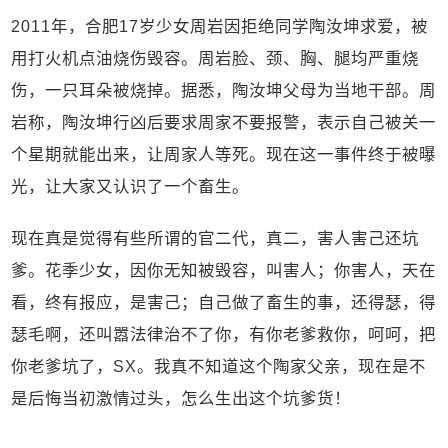
2011年，合肥17岁少女周岩因拒绝同学陶汝坤求爱，被
用打火机点油烧伤毁容。周岩脸、颈、胸、腿均严重烧
伤，一只耳朵被烧掉。据悉，陶汝坤父母为当地干部。周
岩称，陶汝坤行凶后要求周家不要报警，表示自己被关一
个星期就能出来，让周家人等死。现在这一事件终于被曝
光，让大家又认识了一个畜生。
现在真是觉得有些所谓的官二代，真二，害人害己还坑
爹。花季少女，因你无知被毁容，叫害人；你害人，天在
看，终有报应，是害己；自己做了畜生的事，还得瑟，得
瑟毛啊，还叫嚣法律治不了你，有你老爹救你，呵呵，把
你老爹坑了，SX。我真不知道这个陶家父亲，现在是不
是后悔当初激情过头，怎么生出这个坑爹货！