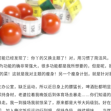
能已经发现了：你丫的又换主题了！对，用习惯了简洁风，用I
，是因为功能的确非常强大，很多功能都是我所想要的，但是呢，
.3，是我的菜！这就是我对主题的瘦身！另一个瘦身计划，就是针
在办公室，缺乏运动，所以近日身上的膘猛长，啤酒肚都明显
保持身材，老婆拉着我晚饭后到体育场去暴走……你们知道的
暴走。我一到操场我就惊呆了，原来都是大爷大妈级别。好在
们，加入俺这饭后运动行列吧，保持身段，继续把妹……当然