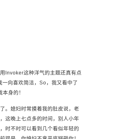
nvoker这种洋气的主题还真有点
我一向喜欢简洁，So，我又看中了
对我本身的！
了。媳妇时常摸着我的肚皮说，老
，这晚上七点多的时间，别人小年
，时不时可以看到几个看似年轻的
前提是，你媳妇不拿平底锅砸你！