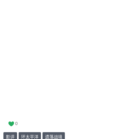
0
影评
环太平洋
遗落战境