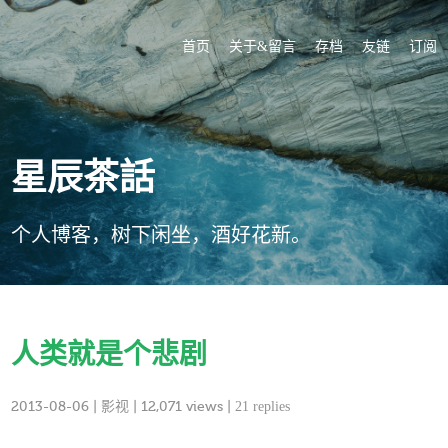
首页
关于&留言
存档
友链
订阅
星辰茶話
个人博客，树下闲坐，酒好花新。
人类就是个悲剧
2013-08-06
|
影视
| 12,071 views |
21 replies