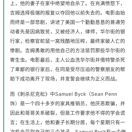
上，他的妻子在家中绝望地自杀了。在充满愤怒下，
吉姆选择极端的报复以夺回他以前失去的。电影由始
而终是一部悲剧，讲述了美国一个勤勤恳恳的普通劳
动者先是因病致贫，又被经济人，律师，华尔街的银
行家，检察官蛇鼠一窝残酷地压榨，最终家破人亡的
惨剧。吉姆勇敢的用他自己的方法惩罚那些华尔街的
寄生虫。电影最后，主人公血洗华尔街并借特警杀死
了卑鄙的银行家后，在同是受尽压迫的警察朋友的帮
助下成功离开了现场，并发誓会继续为正义而战。
而《刺杀尼克松》中Samuel Byck（Sean Penn
饰）是一个四十多岁的家具推销员，他厌恶欺骗，并
因此和哥哥关系破裂，但是工作要求他不得的学会谎
言；在生活上，他和妻子长期分居，每个星期只有一
次机会见到自己的三个孩子。Samuel Byck有一个做