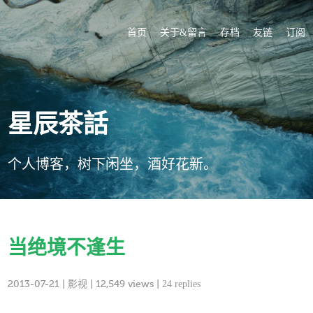
首页
关于&留言
存档
友链
订阅
星辰茶話
个人博客，树下闲坐，酒好花新。
当绝境不逢生
2013-07-21
|
影视
| 12,549 views |
24 replies