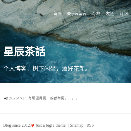
首页
关于&留言
存档
友链
订阅
星辰茶話
个人博客，树下闲坐，酒好花新。
2026/7/1：有可能月更，或者年更，，。。
♥
Blog since 2012.
Just a
bigfa
theme. |
Sitemap
|
RSS