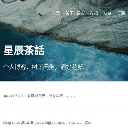
首页
关于&留言
存档
友链
订阅
星辰茶話
个人博客，树下闲坐，酒好花新。
2026/7/1：有可能月更，或者年更，，。。
♥
Blog since 2012.
Just a
bigfa
theme. |
Sitemap
|
RSS