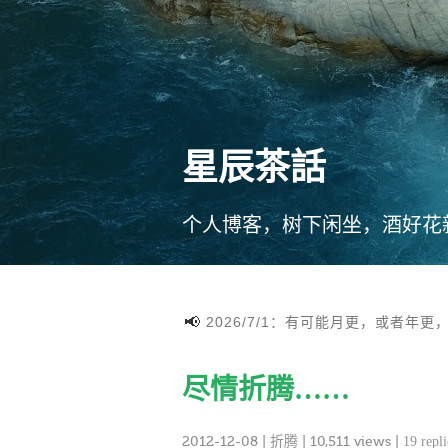
星辰茶話
个人博客，树下闲坐，酒好花
2026/7/1：有可能月更，或者年更
尽情折腾……
2012-12-08
|
折腾
| 10,511 views |
19 repli