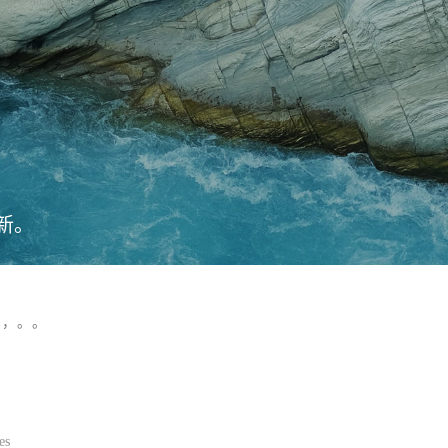
新。
，，。。
es