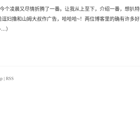
上今个凌晨又尽情折腾了一番。让我从上至下，介绍一番，想扒特
给逗妇撸和山姆大叔作广告，哈哈哈~！两位博客里的确有许多好
多…）
ap
|
RSS