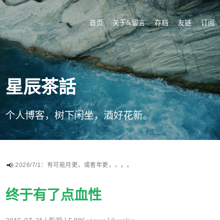
首页
关于&留言
存档
友链
订阅
星辰茶話
个人博客，树下闲坐，酒好花新。
2026/7/1：有可能月更，或者年更，，。。
终于有了点血性