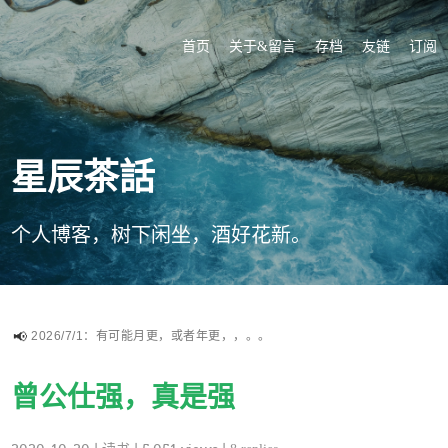
首页
关于&留言
存档
友链
订阅
星辰茶話
个人博客，树下闲坐，酒好花新。
2026/7/1：有可能月更，或者年更，，。。
曾公仕强，真是强