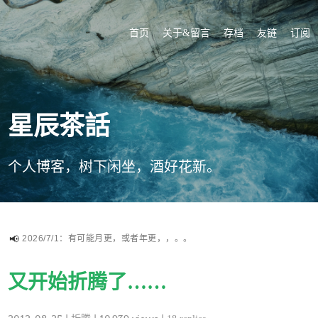
首页
关于&留言
存档
友链
订阅
星辰茶話
个人博客，树下闲坐，酒好花新。
2026/7/1：有可能月更，或者年更，，。。
又开始折腾了……