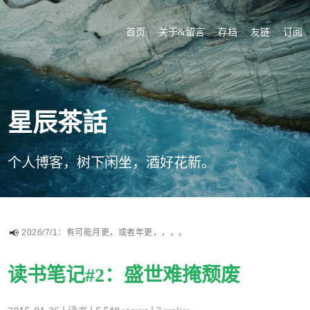
首页
关于&留言
存档
友链
订阅
星辰茶話
个人博客，树下闲坐，酒好花新。
2026/7/1：有可能月更，或者年更，，。。
读书笔记#2：盛世难掩颓废