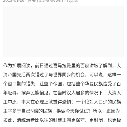
2015-01-26
|
读书
| 5,548 views |
7 replies
作为扩展阅读，前日通过喜马拉雅里的百家讲坛了解到，大
清帝国先后两次错过了与世界同步的机会，可以说，这样一
个窗口期的错失，让整个帝国，包括整个华夏民族遭受了百
年耻辱。摈弃民族偏见，在当时汉人居多的情况下，大清入
主中原，本来在心理上就觉得恐惧：一个绝对人口少的民族
主宰多于自己N倍的民族，换做今天你试试？所以，正因为
如此，清统治者比以往的封建王朝更保守、更封闭，也更极