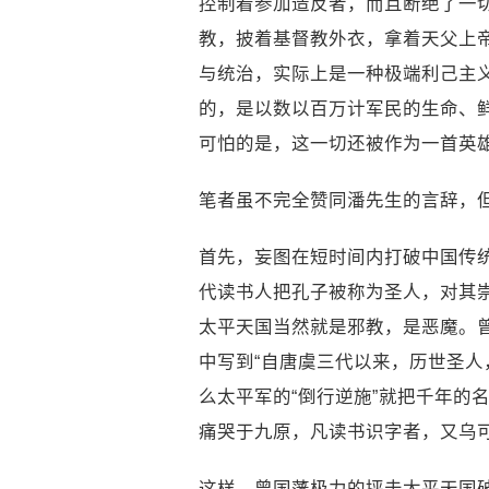
控制着参加造反者，而且断绝了一切
教，披着基督教外衣，拿着天父上
与统治，实际上是一种极端利己主
的，是以数以百万计军民的生命、
可怕的是，这一切还被作为一首英
笔者虽不完全赞同潘先生的言辞，
首先，妄图在短时间内打破中国传
代读书人把孔子被称为圣人，对其
太平天国当然就是邪教，是恶魔。
中写到“自唐虞三代以来，历世圣人
么太平军的“倒行逆施”就把千年的
痛哭于九原，凡读书识字者，又乌
这样，曾国藩极力的抨击太平天国