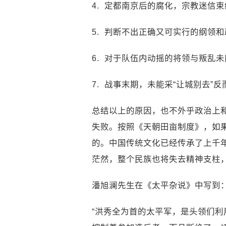
4. 定都南京后的腐化，宗教迷信
5. 判断不出正确又可实行的纲领
6. 对于队伍内动摇的将领与叛乱
7. 战事末期，未能采“让城别去”
总结以上的原因，也不外乎政治上
失败。按照《天朝田亩制度》，如
的。中国传统文化已经传承了上千
茫然，整个民族也将失去精神支柱
潘旭澜先生在《太平杂说》中写到
“洪秀全为首的太平军，是头领们