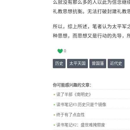
么就没有那么多的人以此为信念继
礼教思想抗衡。无法打破封建礼教
所以，综上所述，笔者认为太平军
种思想，而思想又是行动的先导，
0
历史
太平天国
曾国藩
近代史
你可能感兴趣的文章：
读了半部《南明史》
读书笔记#3:历史只是个镜像
终于有了点血性
读书笔记#2：盛世难掩颓废