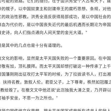
可能的退路。它们的指归，在于由洪秀全个人占有天下，建立
帝的幌子，以中国奴隶主和封建帝王的腐朽思想、条规，对他
义的政治性邪教。洪秀全造反获得局部成功，是以中国社会的
鲜血为代价的，是以中国丧失近代的最后机遇而长期沦为帝国
雄史诗，向人们指点通向人间天堂的金光大道。”
但是其中的几点也是十分有道理的。
统文化的影响，显然是太平天国失败的一个重要原因。在中国
崇敬有加，顶礼膜拜。而太平天国却想打破这一种传承了上千
曾国藩刚刚出征攻打太平军的时候，为了拉拢读书人，打出湘
，扶持名教，敦叙人伦，君臣父子，上下尊卑，秩然如冠履之
名教给毁了。在檄文文中他还说“此岂独我大清之变，乃开辟
可袖手安坐，不思一为之所也。”
破坏中国传统文化思想，把太平天国写成是所有读书人的敌人