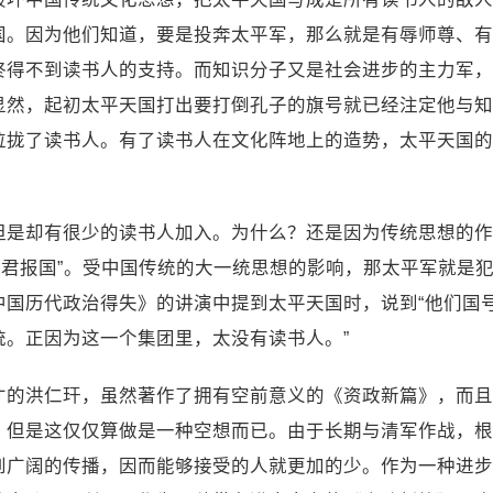
国。因为他们知道，要是投奔太平军，那么就是有辱师尊、有
终得不到读书人的支持。而知识分子又是社会进步的主力军，
显然，起初太平天国打出要打倒孔子的旗号就已经注定他与知
拉拢了读书人。有了读书人在文化阵地上的造势，太平天国的
但是却有很少的读书人加入。为什么？还是因为传统思想的作
忠君报国”。受中国传统的大一统思想的影响，那太平军就是
中国历代政治得失》的讲演中提到太平天国时，说到“他们国
统。正因为这一个集团里，太没有读书人。”
才的洪仁玕，虽然著作了拥有空前意义的《资政新篇》，而且
，但是这仅仅算做是一种空想而已。由于长期与清军作战，根
到广阔的传播，因而能够接受的人就更加的少。作为一种进步