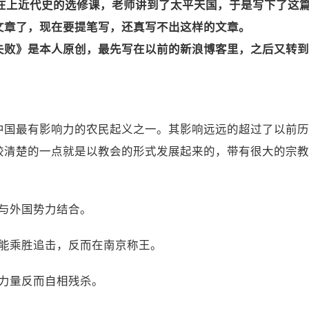
时在上近代史的选修课，老师讲到了太平天国，于是写下了这
文章了，现在要提笔写，还真写不出这样的文章。
败》是本人原创，最先写在以前的新浪博客里，之后又转到铁血
。
中国最有影响力的农民起义之一。其影响远远的超过了以前历
较清楚的一点就是以教会的形式发展起来的，带有很大的宗教
：
贵与外国势力结合。
未能乘胜追击，反而在南京称王。
的力量反而自相残杀。