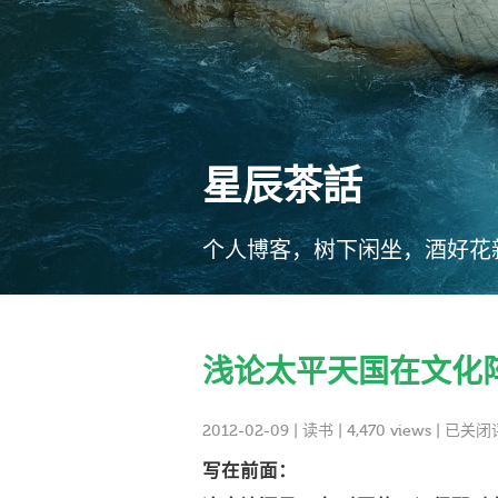
星辰茶話
个人博客，树下闲坐，酒好花
浅论太平天国在文化
已关闭
2012-02-09
|
读书
| 4,470 views |
写在前面：